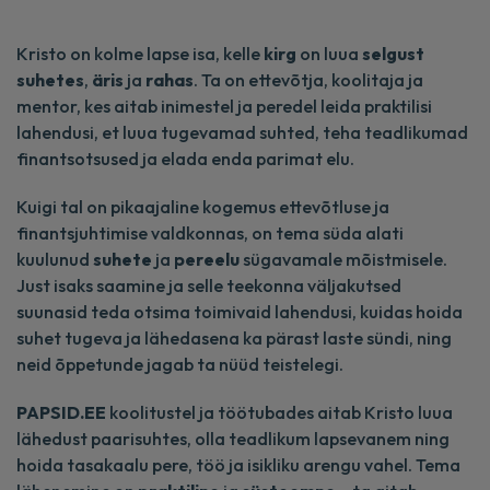
Kristo on kolme lapse isa, kelle
kirg
on luua
selgust
suhetes
,
äris
ja
rahas
. Ta on ettevõtja, koolitaja ja
mentor, kes aitab inimestel ja peredel leida praktilisi
lahendusi, et luua tugevamad suhted, teha teadlikumad
finantsotsused ja elada enda parimat elu.
Kuigi tal on pikaajaline kogemus ettevõtluse ja
finantsjuhtimise valdkonnas, on tema süda alati
kuulunud
suhete
ja
pereelu
sügavamale mõistmisele.
Just isaks saamine ja selle teekonna väljakutsed
suunasid teda otsima toimivaid lahendusi, kuidas hoida
suhet tugeva ja lähedasena ka pärast laste sündi, ning
neid õppetunde jagab ta nüüd teistelegi.
PAPSID.EE
koolitustel ja töötubades aitab Kristo luua
lähedust paarisuhtes, olla teadlikum lapsevanem ning
hoida tasakaalu pere, töö ja isikliku arengu vahel. Tema