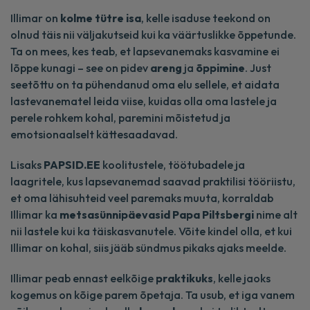
Illimar on
kolme tütre isa
, kelle isaduse teekond on
olnud täis nii väljakutseid kui ka väärtuslikke õppetunde.
Ta on mees, kes teab, et lapsevanemaks kasvamine ei
lõppe kunagi – see on pidev
areng
ja
õppimine
. Just
seetõttu on ta pühendanud oma elu sellele, et aidata
lastevanematel leida viise, kuidas olla oma lastele ja
perele rohkem kohal, paremini mõistetud ja
emotsionaalselt kättesaadavad.
Lisaks
PAPSID.EE
koolitustele, töötubadele ja
laagritele, kus lapsevanemad saavad praktilisi tööriistu,
et oma lähisuhteid veel paremaks muuta, korraldab
Illimar ka
metsasünnipäevasid Papa Piltsbergi
nime alt
nii lastele kui ka täiskasvanutele. Võite kindel olla, et kui
Illimar on kohal, siis jääb sündmus pikaks ajaks meelde.
Illimar peab ennast eelkõige
praktikuks
, kelle jaoks
kogemus on kõige parem õpetaja. Ta usub, et iga vanem