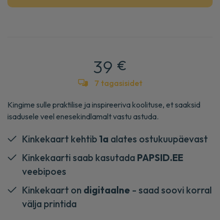
39
€
7 tagasisidet
Kingime sulle praktilise ja inspireeriva koolituse, et saaksid
isadusele veel enesekindlamalt vastu astuda.
Kinkekaart kehtib
1a
alates ostukuupäevast
Kinkekaarti saab kasutada
PAPSID.EE
veebipoes
Kinkekaart on
digitaalne
- saad soovi korral
välja printida