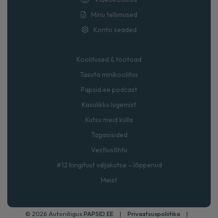
Minu tellimused
Konto seaded
Koolitused & töötoad
Tasuta minikoolitus
Papsid.ee podcast
Kasulikku lugemist
Kutsu meid külla
Tagasisided
Vestlusõhtu
#12 kingitust väljakutse – lõppenud
Meist
© 2026 Autoriõigus
PAPSID.EE
|
Privaatsuspoliitika
|