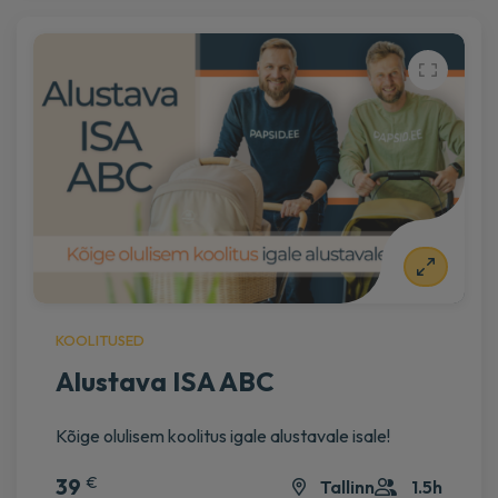
KOOLITUSED
€
12 AUG 2026
39
Alustava ISA ABC
Välja müüdud
Kõige olulisem koolitus igale alustavale isale!
Välja müüdud
Tallinn
1.5h
€
39
Tallinn
1.5h
€