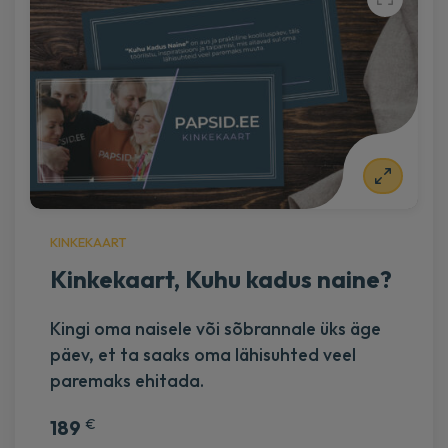
KINKEKAART
KINKEKAART, KUHU KADUS NAINE? –
Kinkekaart, Kuhu kadus naine?
FÜÜSILINE
Kingi oma naisele või sõbrannale üks äge
€
189
päev, et ta saaks oma lähisuhted veel
Lisa korvi
paremaks ehitada.
€
189
KINKEKAART, KUHU KADUS NAINE? –