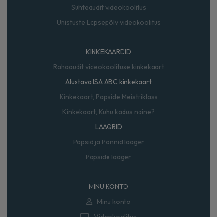
Suhteaudit videokoolitus
Unistuste Lapsepõlv videokoolitus
KINKEKAARDID
Rahaaudit videokoolituse kinkekaart
Alustava ISA ABC kinkekaart
Kinkekaart, Papside Meistriklass
Kinkekaart, Kuhu kadus naine?
LAAGRID
Papsid ja Põnnid laager
Papside laager
MINU KONTO
Minu konto
Videokoolitus