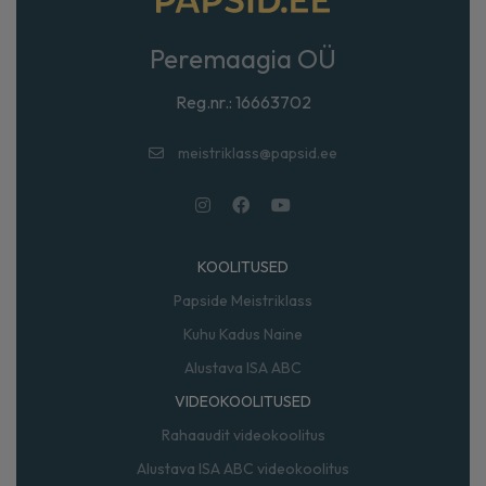
Peremaagia OÜ
Reg.nr.: 16663702
meistriklass@papsid.ee
KOOLITUSED
Papside Meistriklass
Kuhu Kadus Naine
Alustava ISA ABC
VIDEOKOOLITUSED
Rahaaudit videokoolitus
Alustava ISA ABC videokoolitus