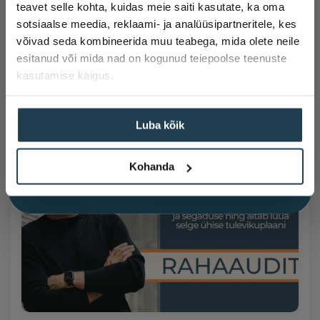
€
189
teavet selle kohta, kuidas meie saiti kasutate, ka oma
sotsiaalse meedia, reklaami- ja analüüsipartneritele, kes
€
189
võivad seda kombineerida muu teabega, mida olete neile
esitanud või mida nad on kogunud teiepoolse teenuste
Lisa korvi
Vali
Sinu eesnimi
kasutamise käigus.
Luba kõik
Soovin osaleda loosimises ning saada häid nõuandeid, mis pereelu r
Soovin saada häid nõuandeid, mis pereelu rikastavad.
Kohanda
Liitun uudiskirjaga