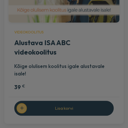
VIDEOKOOLITUS
Alustava ISA ABC
videokoolitus
Kõige olulisem koolitus igale alustavale
isale!
€
39
Lisa korvi