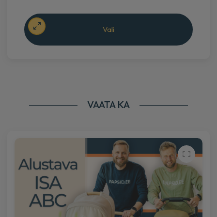
VIRTUAALNE
€
189
Vali
Lisa korvi
VAATA KA