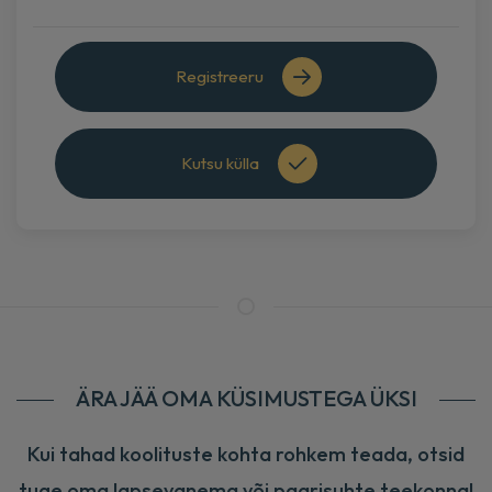
09 SEPT 2026
39
Lisa korvi
Registreeru
14 in.
Tallinn
1.5h
Kutsu külla
ÄRA JÄÄ OMA KÜSIMUSTEGA ÜKSI
Kui tahad koolituste kohta rohkem teada, otsid
tuge oma lapsevanema või paarisuhte teekonnal