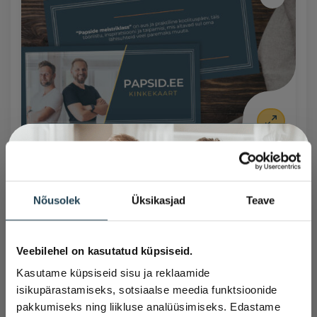
KINKEKAART
KINKEKAART, PAPSIDE MEISTRIKLASS –
Kinkekaart, Papside
Nõusolek
Üksikasjad
Teave
FÜÜSILINE
Meistriklass
€
189
Kingi oma mehele või sõbrale üks äge
Veebilehel on kasutatud küpsiseid.
Lisa korvi
päev, et ta saaks oma lähisuhted veel
Kasutame küpsiseid sisu ja reklaamide
paremaks ehitada.
isikupärastamiseks, sotsiaalse meedia funktsioonide
KINKEKAART, PAPSIDE MEISTRIKLASS –
pakkumiseks ning liikluse analüüsimiseks. Edastame
VIRTUAALNE