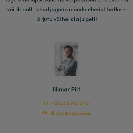
või lihtsalt tahad jagada mõnda ehedat hetke –
kirjuta või helista julgelt!
Illimar Pilt
+372 56 912 070
illimar@papsid.ee