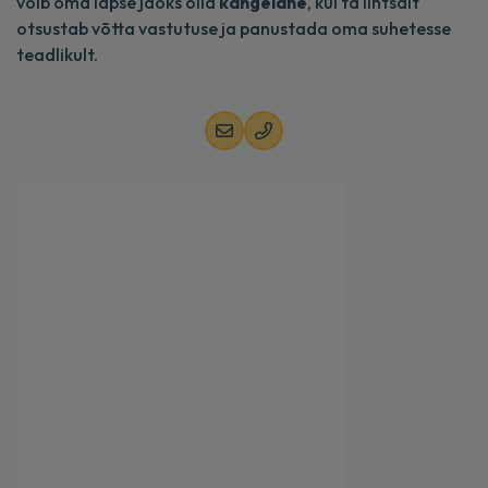
võib oma lapse jaoks olla
kangelane
, kui ta lihtsalt
otsustab võtta vastutuse ja panustada oma suhetesse
teadlikult.