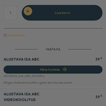
Alustava
Lisa korvi
ISA
ABC
kinkekaart
kogus
Kinkekaart
VAATA KA
€
ALUSTAVA ISA ABC
39
Mine tootele
alustava_isa_abc_koolitus
Kõige olulisem koolitus igale alustavale isale!
ALUSTAVA ISA ABC
€
39
VIDEOKOOLITUS