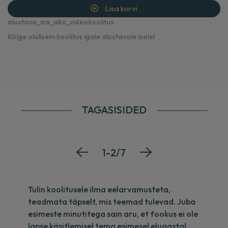
Lisa korvi
alustava_isa_abc_videokoolitus
Kõige olulisem koolitus igale alustavale isale!
TAGASISIDED
1-2/7
Tulin koolitusele ilma eelarvamusteta,
K
teadmata täpselt, mis teemad tulevad. Juba
ro
esimeste minutitega sain aru, et fookus ei ole
Er
lapse käsitlemisel tema esimesel eluaastal
p