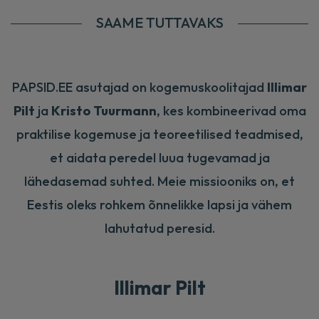
ning täiustate üksteist mõnusalt.
SAAME TUTTAVAKS
Põhilisteks märksõnadeks, millega saab selle
koolituse kokku võtta oleks: kaasahaarav,
loogikat esiletõstev, tähenduslik ja heas
PAPSID.EE asutajad on kogemuskoolitajad
Illimar
mõttes awkward. Mind isiklikult panite
Pilt
ja
Kristo Tuurmann
, kes kombineerivad oma
teadvustama minu lähi- ja kaugema tuleviku
potentsiaalseid probleeme, mis võivad tulla
praktilise kogemuse ja teoreetilised teadmised,
päevakorda ning samas andsite teadmised ja
et aidata peredel luua tugevamad ja
tööriistad, et nendest probleemidest edukalt
lähedasemad suhted. Meie missiooniks on, et
läbi navigeerida.
Eestis oleks rohkem õnnelikke lapsi ja vähem
Aitäh teile ja kui mitte varem siis kuskil ikka
lahutatud peresid.
trehvab.
Illimar Pilt