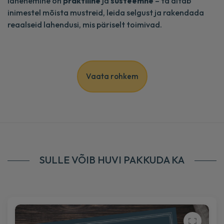
lähenemine on
praktiline
ja
süsteemne
– ta aitab
inimestel mõista mustreid, leida selgust ja rakendada
reaalseid lahendusi, mis päriselt toimivad.
Vaata rohkem
SULLE VÕIB HUVI PAKKUDA KA